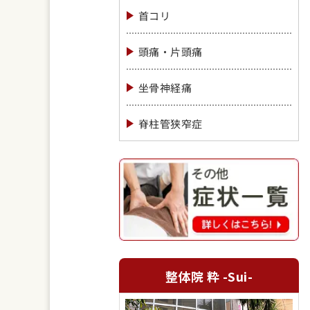
首コリ
頭痛・片頭痛
坐骨神経痛
脊柱管狭窄症
整体院 粋 -Sui-